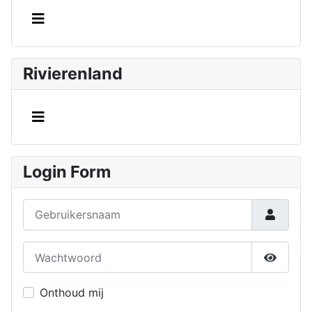
Rivierenland
Login Form
Gebruikersnaam
Wachtwoord
Toon w
Onthoud mij