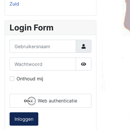
Zuid
Login Form
Gebruikersnaam
Wachtwoord
Toon wachtwoord
Onthoud mij
Web authenticatie
Inloggen