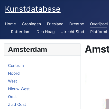
Kunstdatabase
Home
Groningen
Friesland
Drenthe
Overijssel
Rotterdam
Den Haag
Utrecht Stad
Platformb
Ams
Amsterdam
Centrum
Noord
West
Nieuw West
Oost
Zuid Oost