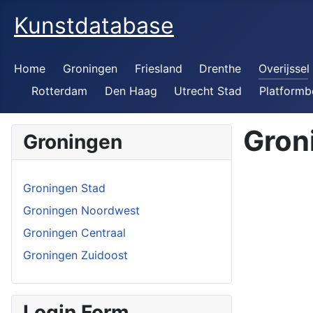
Kunstdatabase
Home
Groningen
Friesland
Drenthe
Overijssel
Rotterdam
Den Haag
Utrecht Stad
Platformb
Gron
Groningen
Groningen Stad
Groningen Noordwest
Groningen Centraal
Groningen Zuidoost
Login Form