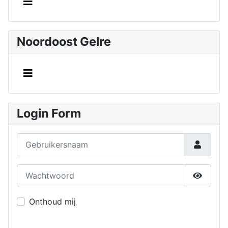
Noordoost Gelre
Login Form
Gebruikersnaam
Wachtwoord
Toon w
Onthoud mij