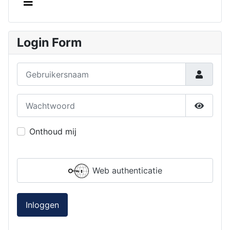
Login Form
Gebruikersnaam
Wachtwoord
Toon w
Onthoud mij
Web authenticatie
Inloggen