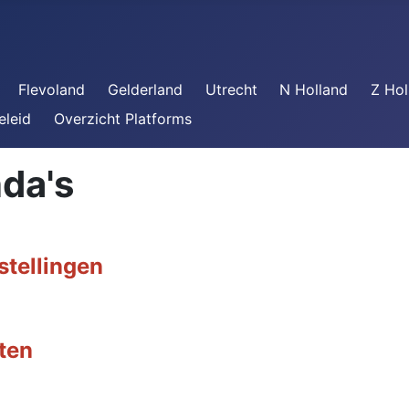
Flevoland
Gelderland
Utrecht
N Holland
Z Hol
eleid
Overzicht Platforms
da's
stellingen
iten