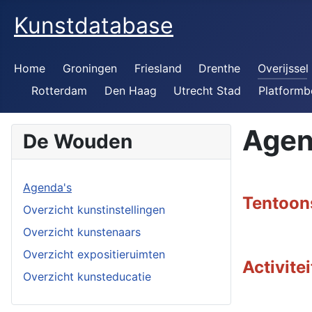
Kunstdatabase
Home
Groningen
Friesland
Drenthe
Overijssel
Rotterdam
Den Haag
Utrecht Stad
Platformb
Agen
De Wouden
Agenda's
Tentoon
Overzicht kunstinstellingen
Overzicht kunstenaars
Overzicht expositieruimten
Activite
Overzicht kunsteducatie